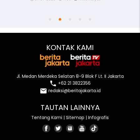
access_time
remove_red_eye
person
KONTAK KAMI
Jl. Medan Merdeka Selatan 8-9 Blok F Lt. II Jakarta
local_phone
+62 21 3822356
email
redaksi@beritajakarta.id
TAUTAN LAINNYA
Tentang Kami
|
Sitemap
|
Infografis