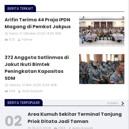
BERITA TERKAIT
Arifin Terima 44 Praja IPDN
Magang di Pemkot Jakpus
Senin, 13 Oktober 2025 14:36 WIB
access_time
573
Folmer
remove_red_eye
person
372 Anggota Satlinmas di
Jakut Ikuti Bimtek
Peningkatan Kapasitas
SDM
Selasa, 12 Mei 2026 15:55 WIB
access_time
344
Anita Karyati
remove_red_eye
person
BERITA TERPOPULER
indeks
Area Kumuh Sekitar Terminal Tanjung
Priok Ditata Jadi Taman
31-07-2026
1763
Anita Karyati
access_time
access_time
access_time
access_time
remove_red_eye
remove_red_eye
remove_red_eye
remove_red_eye
person
person
person
person