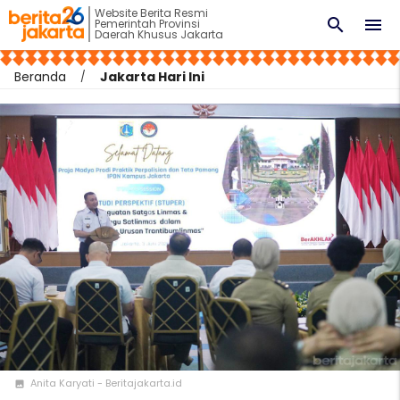
Website Berita Resmi
search
menu
Pemerintah Provinsi
Daerah Khusus Jakarta
Beranda
Jakarta Hari Ini
Anita Karyati - Beritajakarta.id
photo