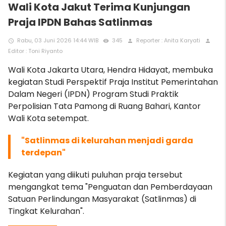
Wali Kota Jakut Terima Kunjungan
Praja IPDN Bahas Satlinmas
Rabu, 03 Juni 2026 14:44 WIB
345
Reporter : Anita Karyati
access_time
remove_red_eye
person
person
Editor : Toni Riyanto
Wali Kota Jakarta Utara, Hendra Hidayat, membuka
kegiatan Studi Perspektif Praja Institut Pemerintahan
Dalam Negeri (IPDN) Program Studi Praktik
Perpolisian Tata Pamong di Ruang Bahari, Kantor
Wali Kota setempat.
"Satlinmas di kelurahan menjadi garda
terdepan"
Kegiatan yang diikuti puluhan praja tersebut
mengangkat tema "Penguatan dan Pemberdayaan
Satuan Perlindungan Masyarakat (Satlinmas) di
Tingkat Kelurahan".