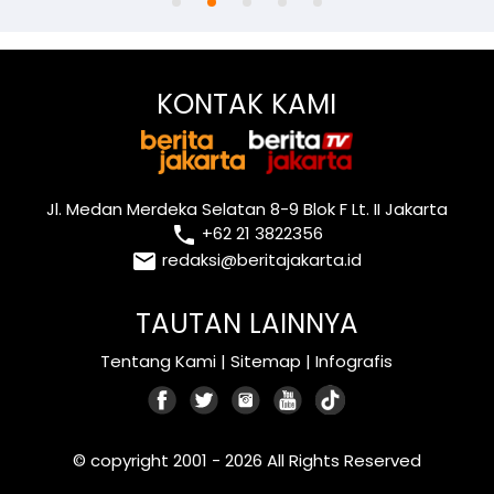
KONTAK KAMI
Jl. Medan Merdeka Selatan 8-9 Blok F Lt. II Jakarta
local_phone
+62 21 3822356
email
redaksi@beritajakarta.id
TAUTAN LAINNYA
Tentang Kami
|
Sitemap
|
Infografis
© copyright 2001 - 2026 All Rights Reserved