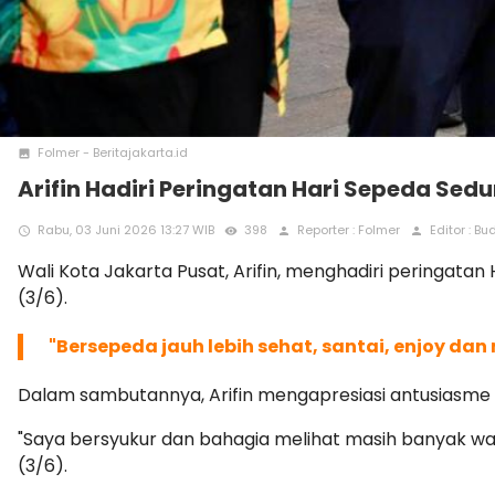
Folmer - Beritajakarta.id
photo
Arifin Hadiri Peringatan Hari Sepeda Sedu
Rabu, 03 Juni 2026 13:27 WIB
398
Reporter : Folmer
Editor : Bu
access_time
remove_red_eye
person
person
Wali Kota Jakarta Pusat, Arifin, menghadiri peringata
(3/6).
"Bersepeda jauh lebih sehat, santai, enjoy dan
Dalam sambutannya, Arifin mengapresiasi antusiasme 
"Saya bersyukur dan bahagia melihat masih banyak war
(3/6).