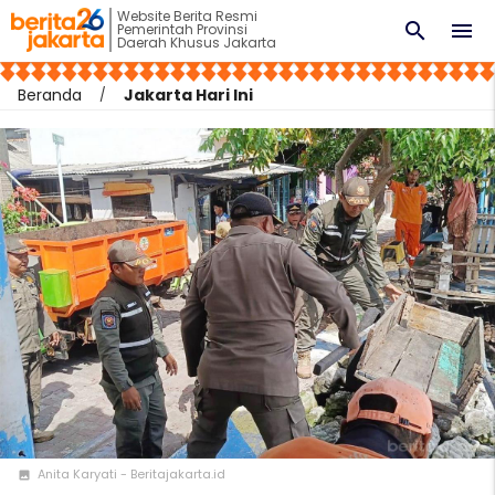
Website Berita Resmi
search
menu
Pemerintah Provinsi
Daerah Khusus Jakarta
Beranda
Jakarta Hari Ini
Anita Karyati - Beritajakarta.id
photo