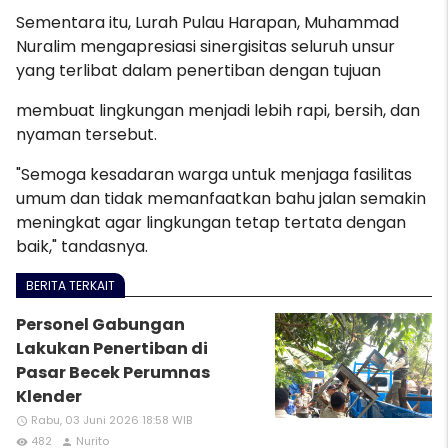
Sementara itu, Lurah Pulau Harapan, Muhammad
Nuralim mengapresiasi sinergisitas seluruh unsur
yang terlibat dalam penertiban dengan tujuan
membuat lingkungan menjadi lebih rapi, bersih, dan
nyaman tersebut.
"Semoga kesadaran warga untuk menjaga fasilitas
umum dan tidak memanfaatkan bahu jalan semakin
meningkat agar lingkungan tetap tertata dengan
baik," tandasnya.
BERITA TERKAIT
Personel Gabungan
Lakukan Penertiban di
Pasar Becek Perumnas
Klender
Rabu, 03 Juni 2026 18:58 WIB
access_time
482
Nurito
remove_red_eye
person