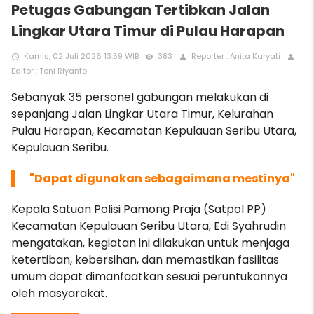
Petugas Gabungan Tertibkan Jalan
Lingkar Utara Timur di Pulau Harapan
Kamis, 02 Juli 2026 13:59 WIB
383
Reporter : Anita Karyati
access_time
remove_red_eye
person
person
Editor : Toni Riyanto
Sebanyak 35 personel gabungan melakukan di
sepanjang Jalan Lingkar Utara Timur, Kelurahan
Pulau Harapan, Kecamatan Kepulauan Seribu Utara,
Kepulauan Seribu.
"Dapat digunakan sebagaimana mestinya"
Kepala Satuan Polisi Pamong Praja (Satpol PP)
Kecamatan Kepulauan Seribu Utara, Edi Syahrudin
mengatakan, kegiatan ini dilakukan untuk menjaga
ketertiban, kebersihan, dan memastikan fasilitas
umum dapat dimanfaatkan sesuai peruntukannya
oleh masyarakat.