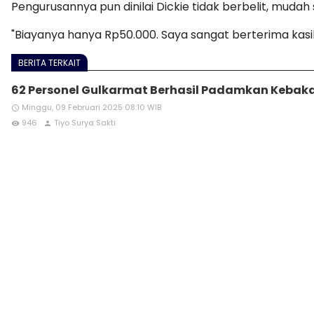
Pengurusannya pun dinilai Dickie tidak berbelit, mudah
"Biayanya hanya Rp50.000. Saya sangat berterima kasi
BERITA TERKAIT
62 Personel Gulkarmat Berhasil Padamkan Kebak
Minggu, 09 Februari 2025 08:10 WIB
access_time
946
Tiyo Surya Sakti
remove_red_eye
person