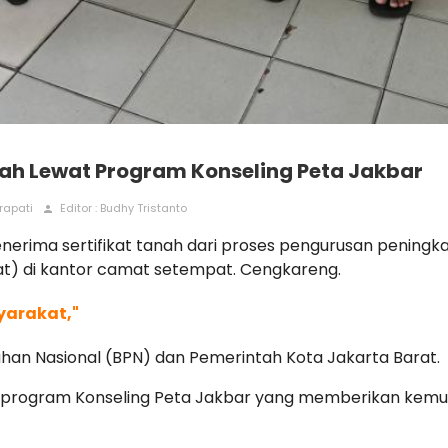
ah Lewat Program Konseling Peta Jakbar
rapati
Editor : Budhy Tristanto
person
rima sertifikat tanah dari proses pengurusan peningka
rat) di kantor camat setempat. Cengkareng.
yarakat,"
han Nasional (BPN) dan Pemerintah Kota Jakarta Barat.
asi program Konseling Peta Jakbar yang memberikan ke