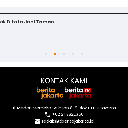
iok Ditata Jadi Taman
KONTAK KAMI
Jl. Medan Merdeka Selatan 8-9 Blok F Lt. II Jakarta
local_phone
+62 21 3822356
email
redaksi@beritajakarta.id