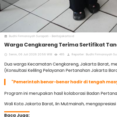
Budhi Firmansyah Surapati - Beritajakarta.id
photo
Warga Cengkareng Terima Sertifikat Tan
Senin, 06 Juli 2026 20:56 WIB
485
Reporter : Budhi Firmansyah Su
access_time
remove_red_eye
person
Dua warga Kecamatan Cengkareng, Jakarta Barat, mene
(Konsultasi Keliling Pelayanan Pertanahan Jakarta Ba
"Pemerintah benar-benar hadir di tengah mas
Program ini merupakan hasil kolaborasi Badan Pertana
Wali Kota Jakarta Barat, Iin Mutmainah, mengapresi