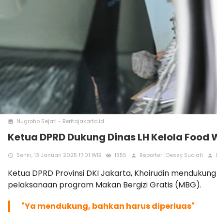
Nugroho Sejati - Beritajakarta.id
photo
Ketua DPRD Dukung Dinas LH Kelola Food
Senin, 13 Januari 2025 17:01 WIB
1355
Reporter : Dessy Suciati
access_time
remove_red_eye
person
person
Ketua DPRD Provinsi DKI Jakarta, Khoirudin mendukun
pelaksanaan program Makan Bergizi Gratis (MBG).
"Ya mendukung, bahkan harus diperluas"