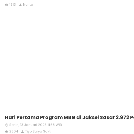
1813
Nurito
remove_red_eye
person
Hari Pertama Program MBG di Jaksel Sasar 2.972 P
Senin, 13 Januari 2025 11:38 WIB
access_time
2804
Tiyo Surya Sakti
remove_red_eye
person