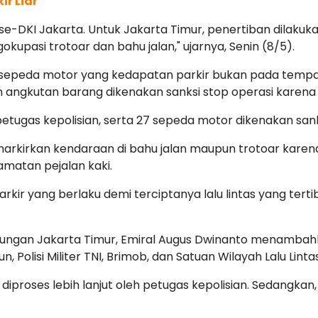
r Liar
a se-DKI Jakarta. Untuk Jakarta Timur, penertiban dilakuk
gokupasi trotoar dan bahu jalan," ujarnya, Senin (8/5).
2 sepeda motor yang kedapatan parkir bukan pada tempa
angkutan barang dikenakan sanksi stop operasi karena m
 petugas kepolisian, serta 27 sepeda motor dikenakan san
rkirkan kendaraan di bahu jalan maupun trotoar kar
matan pejalan kaki.
ir yang berlaku demi terciptanya lalu lintas yang terti
ubungan Jakarta Timur, Emiral Augus Dwinanto menambahk
n, Polisi Militer TNI, Brimob, dan Satuan Wilayah Lalu Lint
iproses lebih lanjut oleh petugas kepolisian. Sedangka