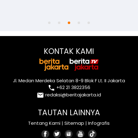
KONTAK KAMI
Jl. Medan Merdeka Selatan 8-9 Blok F Lt. II Jakarta
local_phone
+62 21 3822356
email
redaksi@beritajakarta.id
TAUTAN LAINNYA
Tentang Kami
|
Sitemap
|
Infografis