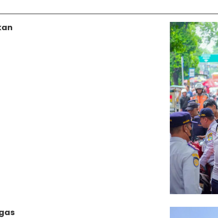
bkan
egas