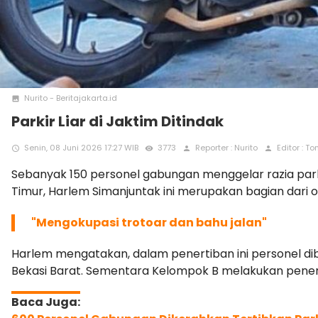
Nurito - Beritajakarta.id
photo
Parkir Liar di Jaktim Ditindak
Senin, 08 Juni 2026 17:27 WIB
3773
Reporter : Nurito
Editor : To
access_time
remove_red_eye
person
person
Sebanyak 150 personel gabungan menggelar razia parkir
Timur, Harlem Simanjuntak ini merupakan bagian dari o
"Mengokupasi trotoar dan bahu jalan"
Harlem mengatakan, dalam penertiban ini personel dib
Bekasi Barat. Sementara Kelompok B melakukan penerti