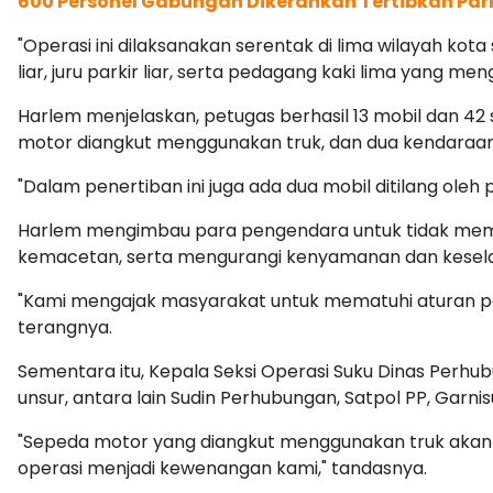
600 Personel Gabungan Dikerahkan Tertibkan Parki
"Operasi ini dilaksanakan serentak di lima wilayah kot
liar, juru parkir liar, serta pedagang kaki lima yang men
Harlem menjelaskan, petugas berhasil 13 mobil dan 4
motor diangkut menggunakan truk, dan dua kendaraan 
"Dalam penertiban ini juga ada dua mobil ditilang oleh
Harlem mengimbau para pengendara untuk tidak mema
kemacetan, serta mengurangi kenyamanan dan kesela
"Kami mengajak masyarakat untuk mematuhi aturan park
terangnya.
Sementara itu, Kepala Seksi Operasi Suku Dinas Perh
unsur, antara lain Sudin Perhubungan, Satpol PP, Garnisu
"Sepeda motor yang diangkut menggunakan truk akan d
operasi menjadi kewenangan kami," tandasnya.