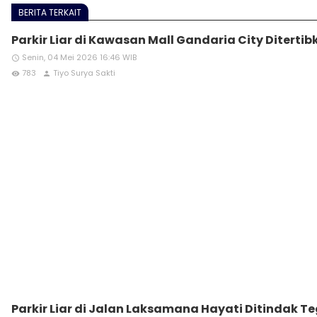
BERITA TERKAIT
Parkir Liar di Kawasan Mall Gandaria City Diterti
Senin, 04 Mei 2026 16:46 WIB
access_time
783
Tiyo Surya Sakti
remove_red_eye
person
Parkir Liar di Jalan Laksamana Hayati Ditindak T