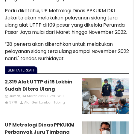
Perlu diketahui, UP Metrologi Dinas PPKUKM DKI
Jakarta akan melakukan pelayanan sidang tera
ulang alat UTTP di 109 pasar yang dikelola Perumda
Pasar Jaya mulai dari Maret hingga November 2022.
“28 penera akan dikerahkan untuk melakukan
pelayanan sidang tera ulang sampai November 2022
nanti," tandas Nurhidayat.
BERITA TERKAIT
2.319 Alat UTTP di 15 Lokbin
Sudah Ditera Ulang
Jumat, 04 Maret 2022 07:26 WIB
access_time
3778
Aldi Geri Lumban Tobing
remove_red_eye
person
UP Metrologi Dinas PPKUKM
Perbanyak Juru Timbang