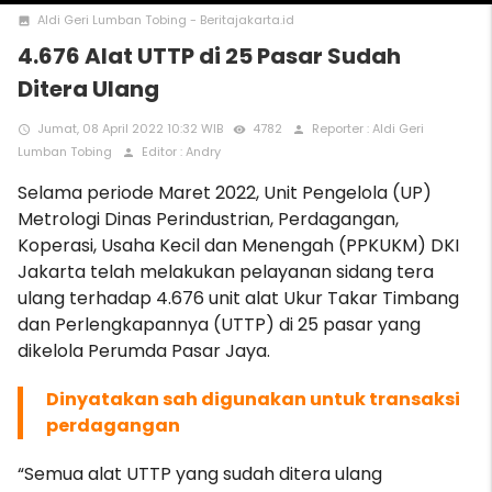
Aldi Geri Lumban Tobing - Beritajakarta.id
photo
4.676 Alat UTTP di 25 Pasar Sudah
Ditera Ulang
Jumat, 08 April 2022 10:32 WIB
4782
Reporter : Aldi Geri
access_time
remove_red_eye
person
Lumban Tobing
Editor : Andry
person
Selama periode Maret 2022, Unit Pengelola (UP)
Metrologi Dinas Perindustrian, Perdagangan,
Koperasi, Usaha Kecil dan Menengah (PPKUKM) DKI
Jakarta telah melakukan pelayanan sidang tera
ulang terhadap 4.676 unit alat Ukur Takar Timbang
dan Perlengkapannya (UTTP) di 25 pasar yang
dikelola Perumda Pasar Jaya.
Dinyatakan sah digunakan untuk transaksi
perdagangan
“Semua alat UTTP yang sudah ditera ulang