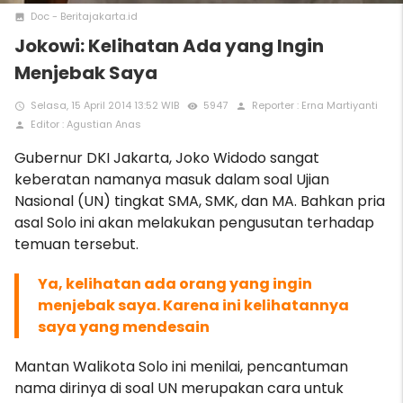
Doc - Beritajakarta.id
photo
Jokowi: Kelihatan Ada yang Ingin
Menjebak Saya
Selasa, 15 April 2014 13:52 WIB
5947
Reporter : Erna Martiyanti
access_time
remove_red_eye
person
Editor : Agustian Anas
person
Gubernur DKI Jakarta, Joko Widodo sangat
keberatan namanya masuk dalam soal Ujian
Nasional (UN) tingkat SMA, SMK, dan MA. Bahkan pria
asal Solo ini akan melakukan pengusutan terhadap
temuan tersebut.
Ya, kelihatan ada orang yang ingin
menjebak saya. Karena ini kelihatannya
saya yang mendesain
Mantan Walikota Solo ini menilai, pencantuman
nama dirinya di soal UN merupakan cara untuk